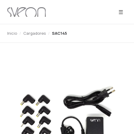
☰
Inicio
/
Cargadores
/
SAC145