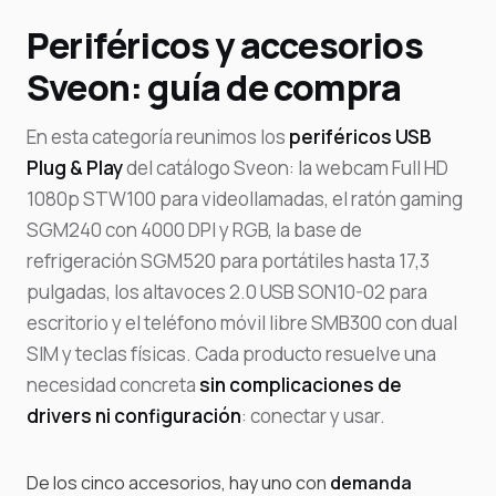
Periféricos y accesorios
Sveon: guía de compra
En esta categoría reunimos los
periféricos USB
Plug & Play
del catálogo Sveon: la webcam Full HD
1080p
STW100
para videollamadas, el ratón gaming
SGM240
con 4000 DPI y RGB, la base de
refrigeración
SGM520
para portátiles hasta 17,3
pulgadas, los altavoces 2.0 USB
SON10-02
para
escritorio y el teléfono móvil libre
SMB300
con dual
SIM y teclas físicas. Cada producto resuelve una
necesidad concreta
sin complicaciones de
drivers ni configuración
: conectar y usar.
De los cinco accesorios, hay uno con
demanda