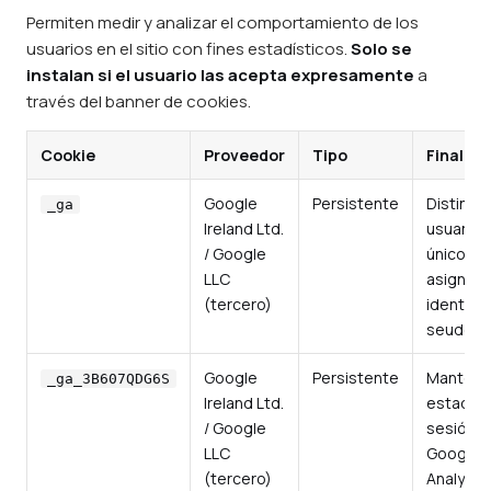
Permiten medir y analizar el comportamiento de los
usuarios en el sitio con fines estadísticos.
Solo se
instalan si el usuario las acepta expresamente
a
través del banner de cookies.
Cookie
Proveedor
Tipo
Finalida
Google
Persistente
Distingui
_ga
Ireland Ltd.
usuarios
/ Google
únicos
LLC
asignan
(tercero)
identific
seudoni
Google
Persistente
Mantener
_ga_3B607QDG6S
Ireland Ltd.
estado d
/ Google
sesión e
LLC
Google
(tercero)
Analytic