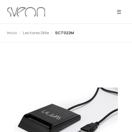
☰
Inicio
/
Lectores DNIe
/
SCT022M