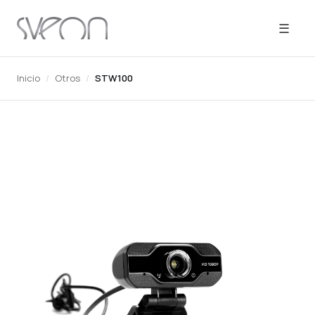
☰
Inicio
/
Otros
/
STW100