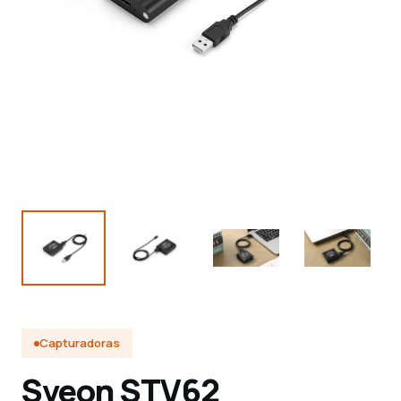
Capturadoras
Sveon STV62